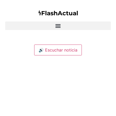
𐓏FlashActual
🔊 Escuchar noticia