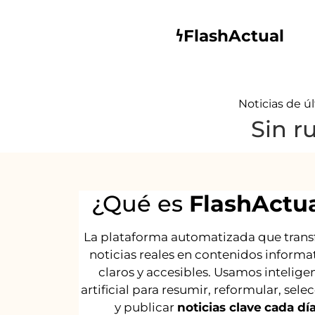
𐓏FlashActual
Noticias de úl
Sin r
¿Qué es
FlashActu
La plataforma automatizada que tran
noticias reales en contenidos informat
claros y accesibles. Usamos intelige
artificial para resumir, reformular, sele
y publicar
noticias clave
cada dí