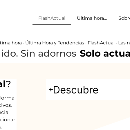
FlashActual
Última hora…
Sobr
tima hora · Última Hora y Tendencias · FlashActual · Las 
uido. Sin adornos
Solo actua
al
?
Descubre
sforma
ivos,
ncia
ccionar
a
.