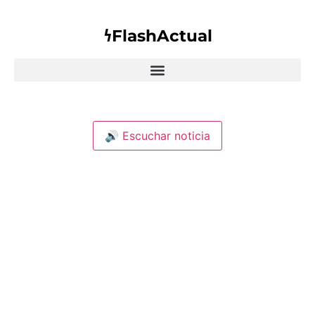
𐓏FlashActual
🔊 Escuchar noticia