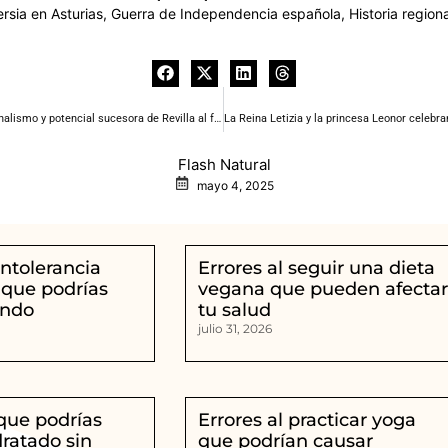
sia en Asturias, Guerra de Independencia española, Historia regiona
Paula Fernández será el cartel electoral del regionalismo y potencial sucesora de Revilla al frente del PRC
Flash Natural
mayo 4, 2025
intolerancia
Errores al seguir una dieta
 que podrías
vegana que pueden afecta
ando
tu salud
julio 31, 2026
que podrías
Errores al practicar yoga
dratado sin
que podrían causar