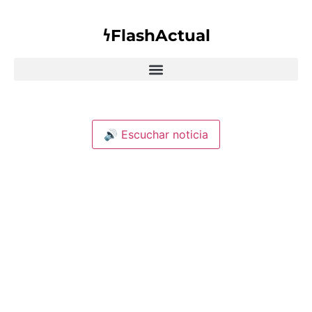
𐓏FlashActual
🔊 Escuchar noticia