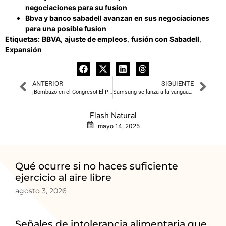
negociaciones para su fusion
Bbva y banco sabadell avanzan en sus negociaciones
para una posible fusion
Etiquetas:
BBVA
,
ajuste de empleos
,
fusión con Sabadell
,
Expansión
ANTERIOR
SIGUIENTE
¡Bombazo en el Congreso! El PP mueve ficha para regular la presidencia del CIS con el apoyo de Junts
Samsung se lanza a la vanguardia con el primer monitor gaming OLED de 500 Hz: Odyssey OLED G6
Flash Natural
mayo 14, 2025
Qué ocurre si no haces suficiente
ejercicio al aire libre
agosto 3, 2026
Señales de intolerancia alimentaria que