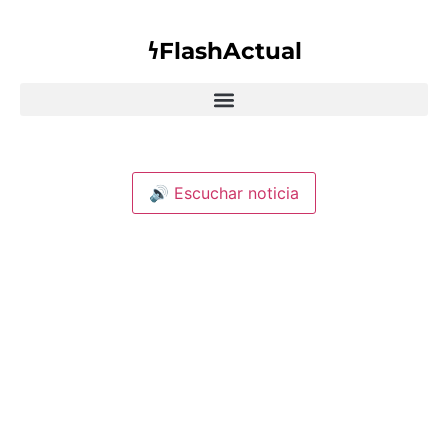
𐓏FlashActual
🔊 Escuchar noticia