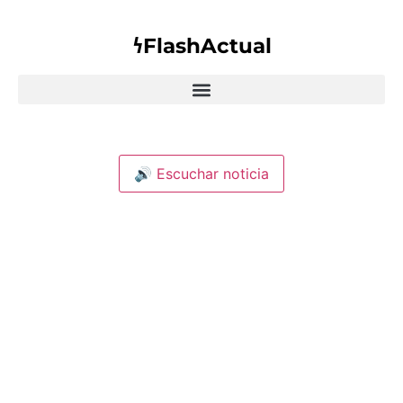
𐓏FlashActual
🔊 Escuchar noticia