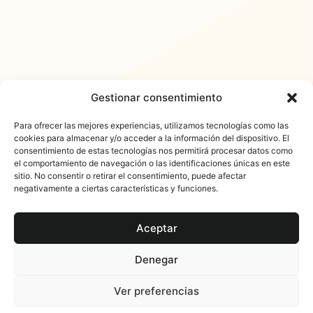
Gestionar consentimiento
Para ofrecer las mejores experiencias, utilizamos tecnologías como las
cookies para almacenar y/o acceder a la información del dispositivo. El
consentimiento de estas tecnologías nos permitirá procesar datos como
𐓏FlashActual
el comportamiento de navegación o las identificaciones únicas en este
sitio. No consentir o retirar el consentimiento, puede afectar
negativamente a ciertas características y funciones.
Aceptar
Denegar
© 2025 FlashActual. Todos los derechos reservados. Es
Ver preferencias
una producción editorial de
conten.blog
y
igualada.online