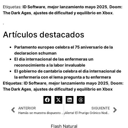
Etiquetas:
ID Software
,
mejor lanzamiento mayo 2025
,
Doom:
The Dark Ages
,
ajustes de dificultad y equilibrio en Xbox
.
.
Artículos destacados
Parlamento europeo celebra el 75 aniversario de la
declaracion schuman
El dia internacional de las enfermeras un
reconocimiento a la labor invaluable
El gobierno de cantabria celebra el dia internacional de
la enfermeria con el lema pregunta a tu enfermera
Etiquetas:
ID Software
,
mejor lanzamiento mayo 2025
,
Doom:
The Dark Ages
,
ajustes de dificultad y equilibrio en Xbox
ANTERIOR
SIGUIENTE
Hamás se muestra dispuesto a liberar a 10 rehenes en respuesta a la propuesta de cese al fuego de Estados Unidos
¡Alerta! El Prurigo Crónico Nodular se cuela en las páginas del ‘Libro Blanco’
Flash Natural