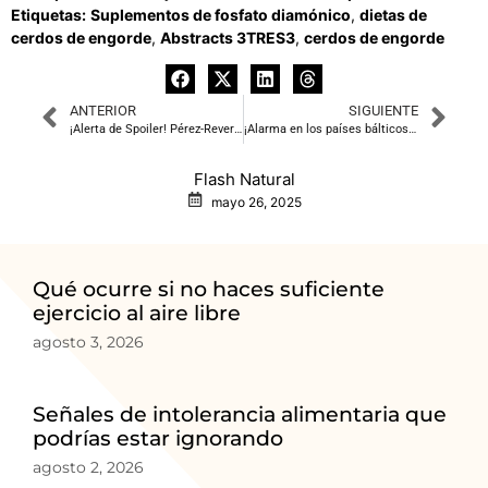
Etiquetas:
Suplementos de fosfato diamónico
,
dietas de
cerdos de engorde
,
Abstracts 3TRES3
,
cerdos de engorde
ANTERIOR
SIGUIENTE
¡Alerta de Spoiler! Pérez-Reverte convoca al Capitán Alatriste para una ‘Misión en París’
¡Alarma en los países bálticos! España presuntamente los «intimida» para que aprueben el catalán en la UE
Flash Natural
mayo 26, 2025
Qué ocurre si no haces suficiente
ejercicio al aire libre
agosto 3, 2026
Señales de intolerancia alimentaria que
podrías estar ignorando
agosto 2, 2026