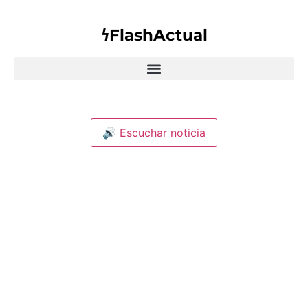
𐓏FlashActual
🔊 Escuchar noticia