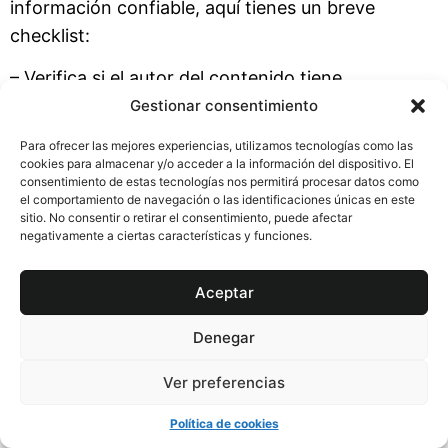
información confiable, aquí tienes un breve
checklist:
– Verifica si el autor del contenido tiene
credenciales relevantes o experiencia en
Gestionar consentimiento
herbolaria.
Para ofrecer las mejores experiencias, utilizamos tecnologías como las
– Revisa si las afirmaciones están respaldadas por
cookies para almacenar y/o acceder a la información del dispositivo. El
consentimiento de estas tecnologías nos permitirá procesar datos como
investigaciones científicas o instituciones
el comportamiento de navegación o las identificaciones únicas en este
reconocidas.
sitio. No consentir o retirar el consentimiento, puede afectar
negativamente a ciertas características y funciones.
– Comprueba si hay testimonios o revisiones de
otros usuarios que hayan seguido las
Aceptar
recomendaciones.
Denegar
En resumen, si bien las hierbas medicinales
pueden ofrecer numerosos beneficios, su uso
Ver preferencias
adecuado requiere educación y orientación
Política de cookies
profesional. Consultar a un herbolario certificado,