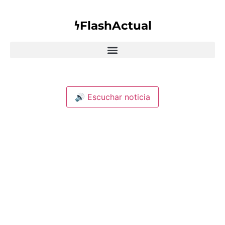
𐓏FlashActual
🔊 Escuchar noticia