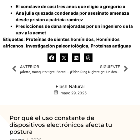
El conclave de casi tres anos que eligio a gregorio x
Ana julia quezada condenada por asesinato amenaza
desde prision a patricia ramirez
Predicciones de dana mejoradas por un ingeniero de la
upv y la aemet
Etiquetas:
Proteínas de dientes homínidos
,
Homínidos
africanos
,
Investigación paleontológica
,
Proteínas antiguas
ANTERIOR
SIGUIENTE
¡Alerta, mosquito tigre! Barcelona se arma con trampas inteligentes
¡Elden Ring Nightreign: Un desafío en solitario que te hará sudar la gota gorda!
Flash Natural
mayo 29, 2025
Por qué el uso constante de
dispositivos electrónicos afecta tu
postura