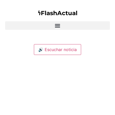
𐓏FlashActual
🔊 Escuchar noticia