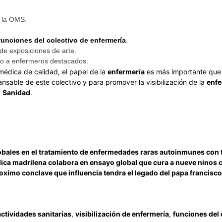
e la OMS.
.
funciones del colectivo de
enfermería
.
de exposiciones de arte.
to a enfermeros destacados.
édica de calidad, el papel de la
enfermería
es más importante que
nsable de este colectivo y para promover la visibilización de la
enfe
a
Sanidad
.
obales en el tratamiento de enfermedades raras autoinmunes con t
lica madrilena colabora en ensayo global que cura a nueve ninos
roximo conclave que influencia tendra el legado del papa francisco
actividades sanitarias
,
visibilización de enfermería
,
funciones del 