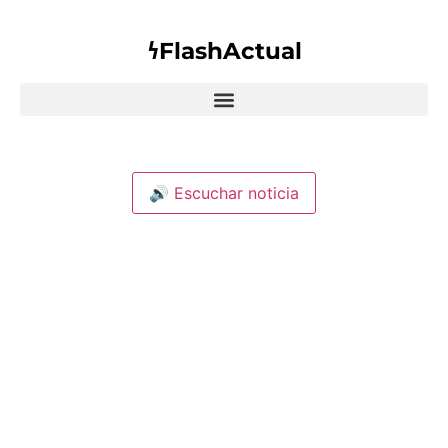
𐓏FlashActual
🔊 Escuchar noticia