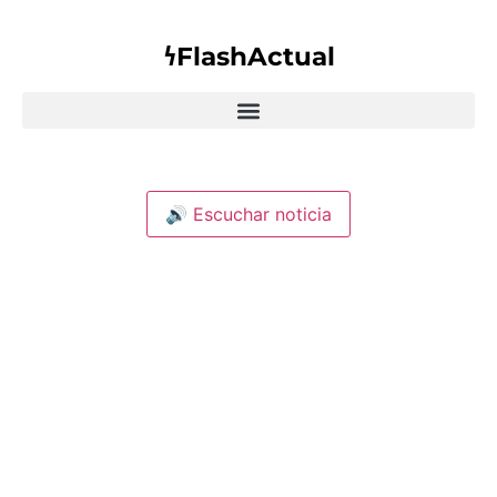
𐓏FlashActual
🔊 Escuchar noticia