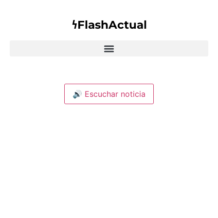
𐓏FlashActual
🔊 Escuchar noticia