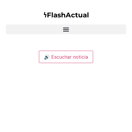
𐓏FlashActual
🔊 Escuchar noticia