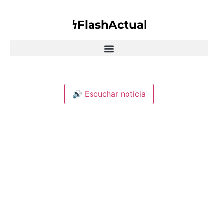
𐓏FlashActual
🔊 Escuchar noticia