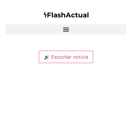
𐓏FlashActual
🔊 Escuchar noticia