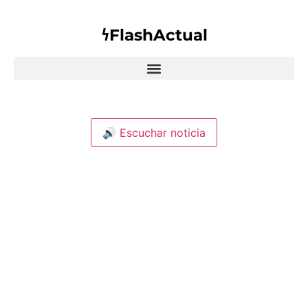
𐓏FlashActual
🔊 Escuchar noticia