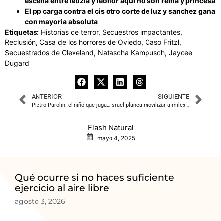
escena entre letizia y leonor aqui no son reina y princesa
El pp carga contra el cis otro corte de luz y sanchez gana
con mayoria absoluta
Etiquetas:
Historias de terror, Secuestros impactantes,
Reclusión, Casa de los horrores de Oviedo, Caso Fritzl,
Secuestrados de Cleveland, Natascha Kampusch, Jaycee
Dugard
ANTERIOR
SIGUIENTE
Pietro Parolin: el niño que jugaba a decir misa en un altar construido por su padre
Israel planea movilizar a miles de soldados para reforzar la campaña contra Hamás sobre Gaza
Flash Natural
mayo 4, 2025
Qué ocurre si no haces suficiente
ejercicio al aire libre
agosto 3, 2026