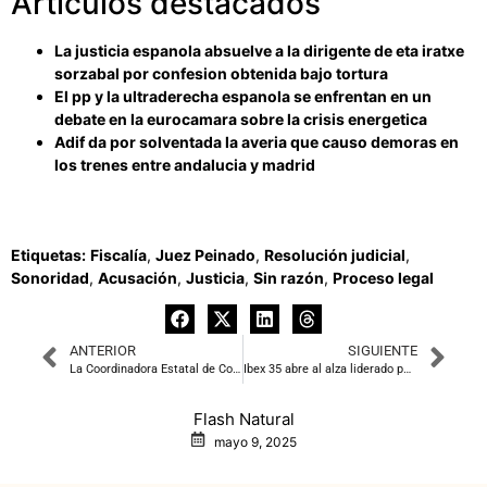
Artículos destacados
La justicia espanola absuelve a la dirigente de eta iratxe
sorzabal por confesion obtenida bajo tortura
El pp y la ultraderecha espanola se enfrentan en un
debate en la eurocamara sobre la crisis energetica
Adif da por solventada la averia que causo demoras en
los trenes entre andalucia y madrid
Etiquetas:
Fiscalía
,
Juez Peinado
,
Resolución judicial
,
Sonoridad
,
Acusación
,
Justicia
,
Sin razón
,
Proceso legal
ANTERIOR
SIGUIENTE
La Coordinadora Estatal de Comercio Justo propone un compromiso cotidiano para luchar contra desigualdades
Ibex 35 abre al alza liderado por Logista y Cellnex
Flash Natural
mayo 9, 2025