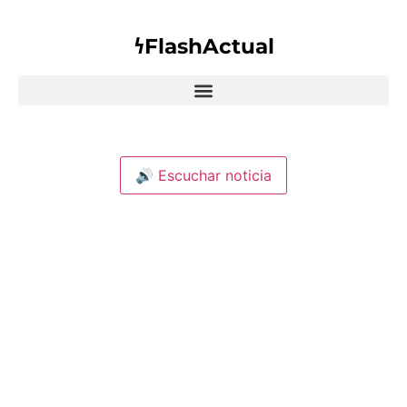
𐓏FlashActual
🔊 Escuchar noticia