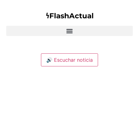
𐓏FlashActual
🔊 Escuchar noticia