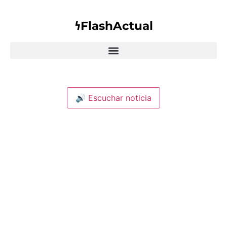
𐓏FlashActual
🔊 Escuchar noticia