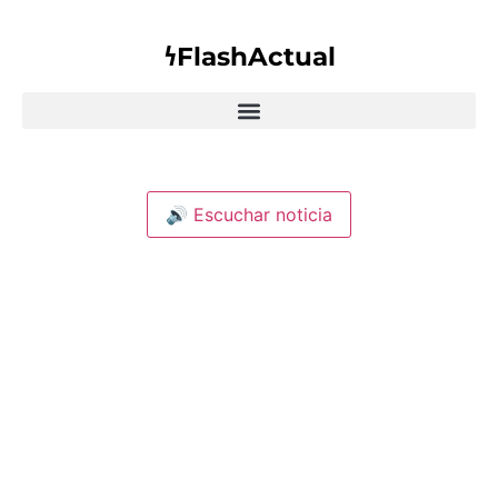
𐓏FlashActual
🔊 Escuchar noticia