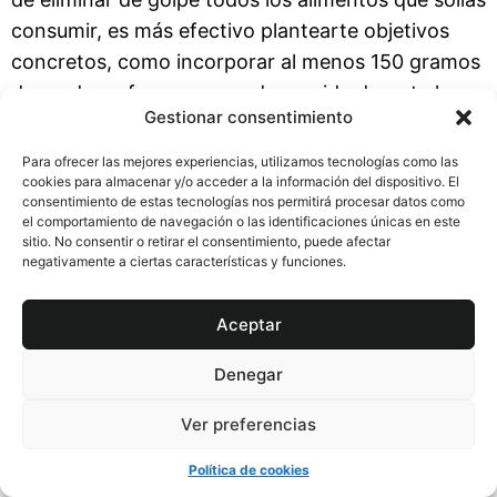
consumir, es más efectivo plantearte objetivos
concretos, como incorporar al menos 150 gramos
de verduras frescas en cada comida durante la
Gestionar consentimiento
primera semana. Esto no solo hace que la
transición sea menos abrumadora, sino que
Para ofrecer las mejores experiencias, utilizamos tecnologías como las
cookies para almacenar y/o acceder a la información del dispositivo. El
también te ayuda a mantener el equilibrio
consentimiento de estas tecnologías nos permitirá procesar datos como
nutricional.
el comportamiento de navegación o las identificaciones únicas en este
sitio. No consentir o retirar el consentimiento, puede afectar
Introducir cambios graduales en la dieta es clave
negativamente a ciertas características y funciones.
para evitar sentirte desmotivado o abrumado.
Aceptar
Puedes comenzar reemplazando una comida
diaria con opciones más naturales y, a medida que
Denegar
te sientas más cómodo, aumentar la cantidad. Por
ejemplo, podrías proponerte consumir pescado
Ver preferencias
graso, como el salmón, 2–3 veces por semana
Política de cookies
para asegurar una ingesta adecuada de ácidos