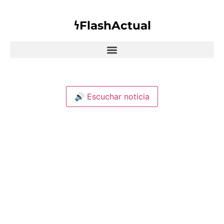
𐓏FlashActual
🔊 Escuchar noticia