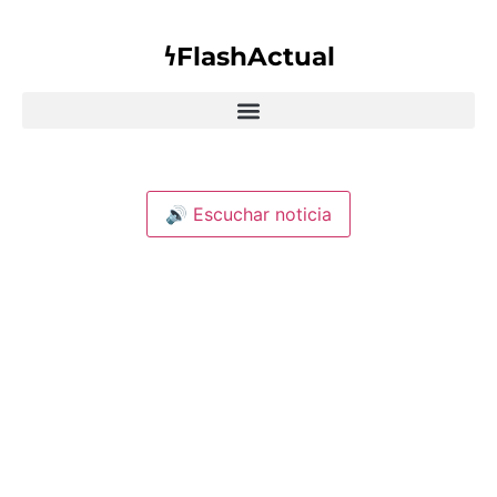
𐓏FlashActual
🔊 Escuchar noticia