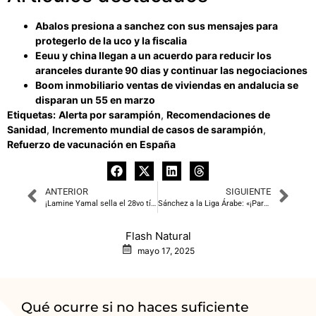
Abalos presiona a sanchez con sus mensajes para
protegerlo de la uco y la fiscalia
Eeuu y china llegan a un acuerdo para reducir los
aranceles durante 90 dias y continuar las negociaciones
Boom inmobiliario ventas de viviendas en andalucia se
disparan un 55 en marzo
Etiquetas:
Alerta por sarampión
,
Recomendaciones de
Sanidad
,
Incremento mundial de casos de sarampión
,
Refuerzo de vacunación en España
ANTERIOR
SIGUIENTE
¡Lamine Yamal sella el 28vo título del Barcelona en la Liga de España!
Sánchez a la Liga Árabe: «¡Paren la carnicería en Gaza!»
Flash Natural
mayo 17, 2025
Qué ocurre si no haces suficiente