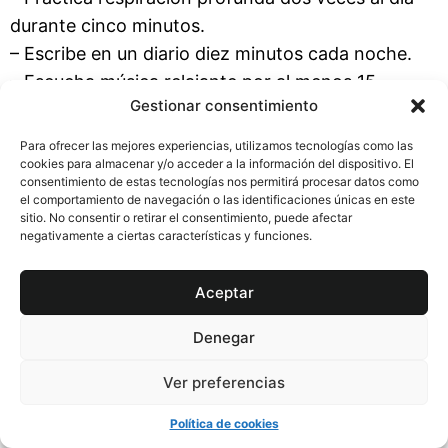
durante cinco minutos.
– Escribe en un diario diez minutos cada noche.
– Escucha música relajante por al menos 15
Gestionar consentimiento
minutos al día.
Para ofrecer las mejores experiencias, utilizamos tecnologías como las
Recuerda que cada persona es diferente y lo que
cookies para almacenar y/o acceder a la información del dispositivo. El
funciona para un@ puede no ser igual para
otr@s
.
consentimiento de estas tecnologías nos permitirá procesar datos como
el comportamiento de navegación o las identificaciones únicas en este
Siempre es recomendable consultar con un/a
sitio. No consentir o retirar el consentimiento, puede afectar
profesional si decides integrar nuevas prácticas
negativamente a ciertas características y funciones.
en tu vida diaria.
Aceptar
«`html
Denegar
Lo que nadie te cuenta
sobre el bienestar
Ver preferencias
emocional natural
Política de cookies