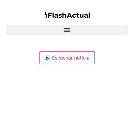
𐓏FlashActual
🔊 Escuchar noticia