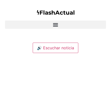
𐓏FlashActual
🔊 Escuchar noticia