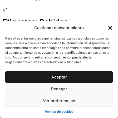
«`
Etiquetas: Bebidas
Gestionar consentimiento
Para ofrecer las mejores experiencias, utilizamos tecnologías como las
ANTERIOR
SIGUIENTE
cookies para almacenar y/o acceder a la información del dispositivo. El
Errores al elegir productos orgánicos para el hogar
Qué ocurre si dependes únicamente de la acupuntura para el manejo del dolor
consentimiento de estas tecnologías nos permitirá procesar datos como
el comportamiento de navegación o las identificaciones únicas en este
sitio. No consentir o retirar el consentimiento, puede afectar
Flash Natural
negativamente a ciertas características y funciones.
junio 18, 2026
Aceptar
Qué ocurre si no haces suficiente
Denegar
ejercicio al aire libre
agosto 3, 2026
Ver preferencias
Política de cookies
Señales de intolerancia alimentaria que