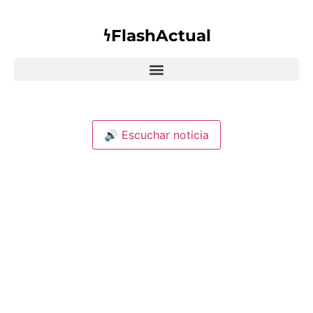
𐓏FlashActual
🔊 Escuchar noticia