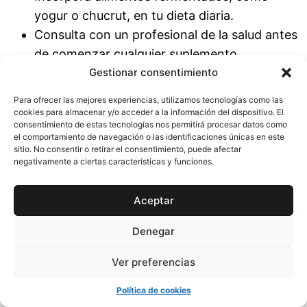
yogur o chucrut, en tu dieta diaria.
Consulta con un profesional de la salud antes
de comenzar cualquier suplemento
probiótico.
Gestionar consentimiento
Descarga nuestra guía gratuita sobre cómo elegir
Para ofrecer las mejores experiencias, utilizamos tecnologías como las
el probiótico adecuado para ti, con consejos y
cookies para almacenar y/o acceder a la información del dispositivo. El
consentimiento de estas tecnologías nos permitirá procesar datos como
recomendaciones basadas en investigaciones
el comportamiento de navegación o las identificaciones únicas en este
científicas.
sitio. No consentir o retirar el consentimiento, puede afectar
negativamente a ciertas características y funciones.
La salud no es solo la ausencia de
enfermedad, sino una vida llena de
Aceptar
vitalidad y energía.
Denegar
«`
Ver preferencias
Etiquetas: Probióticos
Política de cookies