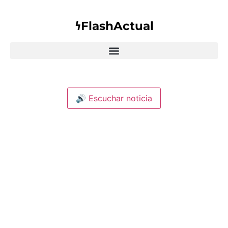
𐓏FlashActual
🔊 Escuchar noticia