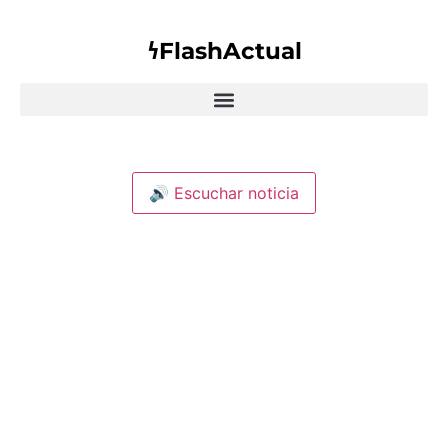
𐓏FlashActual
🔊 Escuchar noticia