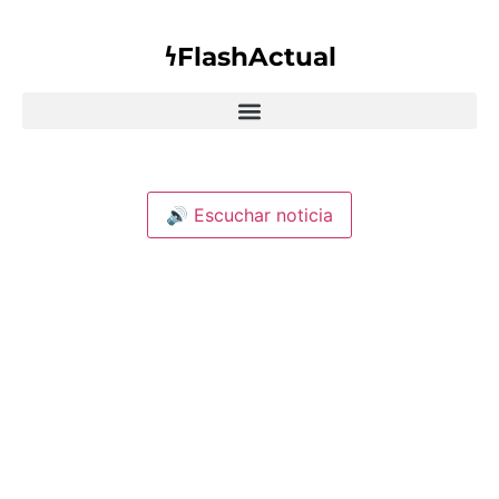
𐓏FlashActual
🔊 Escuchar noticia