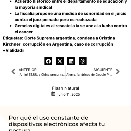
Acuerdo historico entre el departamento de educacion y
la mayoria sindical
La fiscalia propone una medida de sonoridad en el juicio
contra el juez peinado pero es rechazada
Gemelas digitales al rescate la ia se une a la lucha contra
el cancer
Etiquetas:
Corte Suprema argentina
,
condena a Cristina
Kirchner
,
corrupción en Argentina
,
caso de corrupción
«Vialidad»
ANTERIOR
SIGUIENTE
¡Al fin! EE.UU. y China presuntamente dejan las espadas en alto y se dan la mano
¡Alerta, fanáticos de Google Pixel! Android 16 ya está aquí y viene con sorpresas
Flash Natural
junio 11, 2025
Por qué el uso constante de
dispositivos electrónicos afecta tu
postura