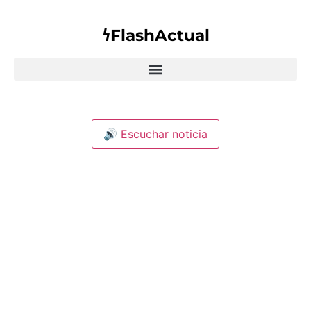
𐓏FlashActual
🔊 Escuchar noticia