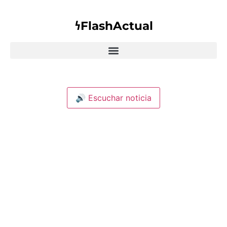
𐓏FlashActual
🔊 Escuchar noticia