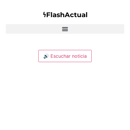
𐓏FlashActual
🔊 Escuchar noticia