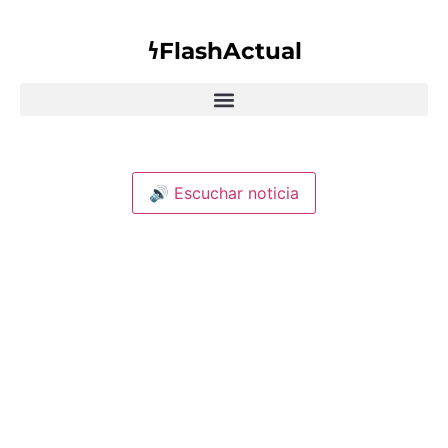
𐓏FlashActual
🔊 Escuchar noticia