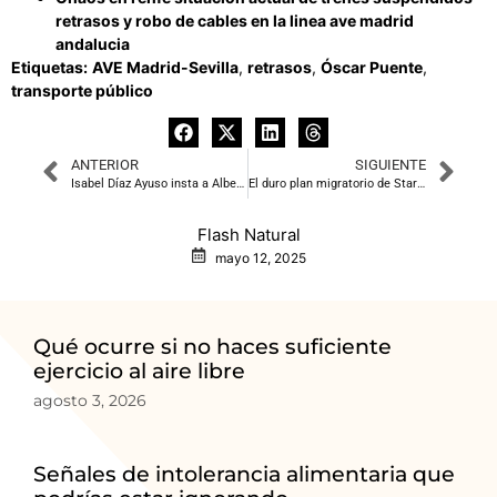
retrasos y robo de cables en la linea ave madrid
andalucia
Etiquetas:
AVE Madrid-Sevilla
,
retrasos
,
Óscar Puente
,
transporte público
ANTERIOR
SIGUIENTE
Isabel Díaz Ayuso insta a Alberto Núñez Feijóo a «acelerar» el congreso nacional del PP
El duro plan migratorio de Starmer para «recuperar el control»
Flash Natural
mayo 12, 2025
Qué ocurre si no haces suficiente
ejercicio al aire libre
agosto 3, 2026
Señales de intolerancia alimentaria que