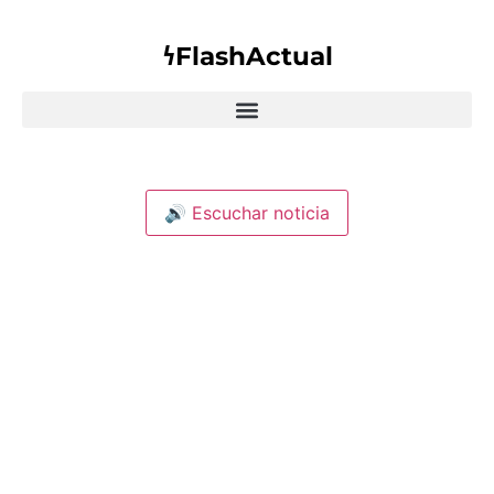
𐓏FlashActual
🔊 Escuchar noticia