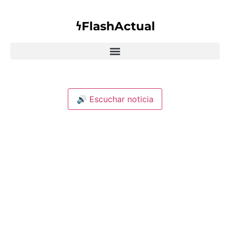
𐓏FlashActual
🔊 Escuchar noticia