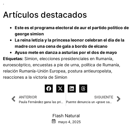
.
Artículos destacados
Este es el programa electoral de aur el partido politico de
george simion
La reina letizia y la princesa leonor celebran el dia de la
madre con una cena de gala a bordo de elcano
Ayuso mete en danza a asturias por el dos de mayo
Etiquetas:
Simion, elecciones presidenciales en Rumanía,
euroescéptico, encuestas a pie de urna, política de Rumanía,
relación Rumanía-Unión Europea, postura antieuropeísta,
reacciones a la victoria de Simion
ANTERIOR
SIGUIENTE
Paula Fernández gana las primarias en el PRC y sustituye a Revilla como candidata a la Presidencia de Cantabria
Puente denuncia un «grave sabotaje» en la línea de AVE Madrid-Sevilla por el robo de cable
Flash Natural
mayo 4, 2025