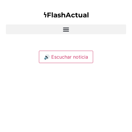
𐓏FlashActual
🔊 Escuchar noticia