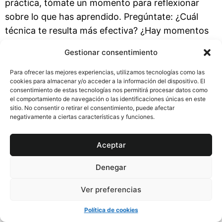
práctica, tómate un momento para reflexionar
sobre lo que has aprendido. Pregúntate: ¿Cuál
técnica te resulta más efectiva? ¿Hay momentos
del día en los que te resulta más difícil practicar?
Gestionar consentimiento
¿Notas algún cambio en tu bienestar? Responder
estas preguntas te permitirá ajustar tu enfoque y
Para ofrecer las mejores experiencias, utilizamos tecnologías como las
cookies para almacenar y/o acceder a la información del dispositivo. El
maximizar los beneficios de tu práctica.
consentimiento de estas tecnologías nos permitirá procesar datos como
el comportamiento de navegación o las identificaciones únicas en este
Checklist para mejorar la efectividad de tus
sitio. No consentir o retirar el consentimiento, puede afectar
negativamente a ciertas características y funciones.
técnicas de respiración:
– Practica la respiración 2-3 veces al día, no solo
Aceptar
en momentos de necesidad.
– Adapta tus técnicas a la situación que enfrentas.
Denegar
– Usa aplicaciones para guiar y seguir tu progreso.
Ver preferencias
– Sé paciente; busca cambios después de al
menos 14 días.
Política de cookies
– Reflexiona sobre lo que funciona para ti y ajusta